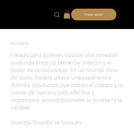
Iniciar sesión
nutrition
Creado para quienes buscan una conexión
profunda entre su bienestar interior y el
poder de la naturaleza. En un mundo lleno
de ruido, haltere ofrece una experiencia
distinta: productos que nutren el cuerpo y la
mente de manera sutil, efectiva y
respetuosa, sin comprometer la pureza ni la
calidad.
Nuestra filosofía se basa en