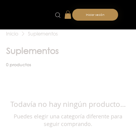
Iniciar sesión
Inicio
Suplementos
Suplementos
0 productos
Todavía no hay ningún producto...
Puedes elegir una categoría diferente para
seguir comprando.